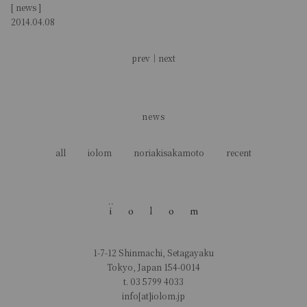
[ news ]
2014.04.08
prev
｜
next
news
all
iolom
noriakisakamoto
recent
1-7-12 Shinmachi, Setagayaku
Tokyo, Japan 154-0014
t.
03 5799 4033
info[at]iolom.jp