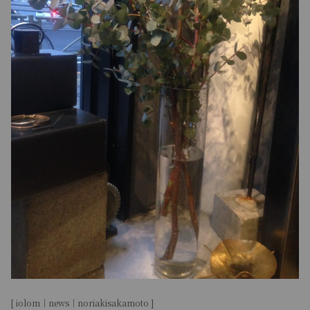
[ iolom｜news｜noriakisakamoto ]