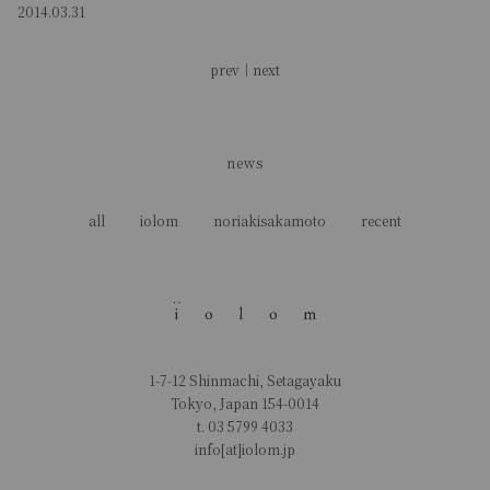
2014.03.31
prev
｜
next
news
all
iolom
noriakisakamoto
recent
1-7-12 Shinmachi, Setagayaku
Tokyo, Japan 154-0014
t.
03 5799 4033
info[at]iolom.jp