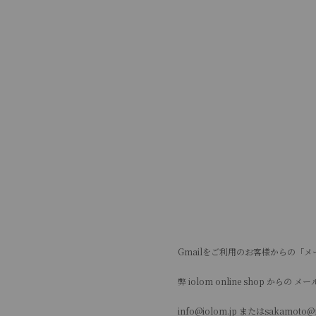
Gmailをご利用のお客様からの「
弊 iolom online shop
info@iolom.jp またはsakam