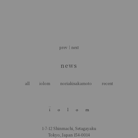
prev
｜
next
news
all
iolom
noriakisakamoto
recent
1-7-12 Shinmachi, Setagayaku
Tokyo, Japan 154-0014