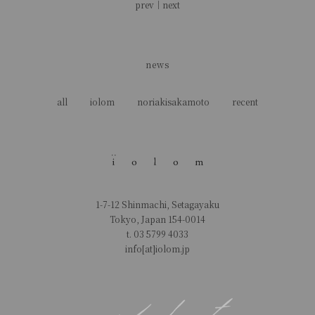
prev
｜
next
news
all
iolom
noriakisakamoto
recent
1-7-12 Shinmachi, Setagayaku
Tokyo, Japan 154-0014
t.
03 5799 4033
info[at]iolom.jp