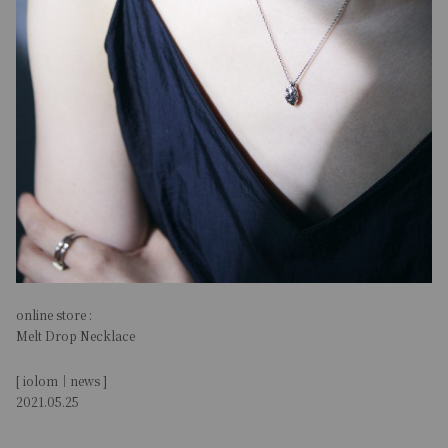
online store :
Melt Drop Necklace
[ iolom｜news ]
2021.05.25