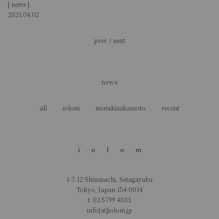
[ news ]
2021.04.02
prev
｜
next
news
all
iolom
noriakisakamoto
recent
1-7-12 Shinmachi, Setagayaku
Tokyo, Japan 154-0014
t.
03 5799 4033
info[at]iolom.jp