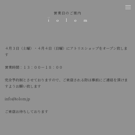
営業日のご案内
４月３日（土曜）・４月４日（日曜）にアトリエショップをオープン致しま
す
営業時間：１３：００ー１８：００
完全予約制とさせておりますので、ご来店される際は事前にご連絡を頂けま
すようお願い致します
info@iolom.jp
ご来店お待ちしております